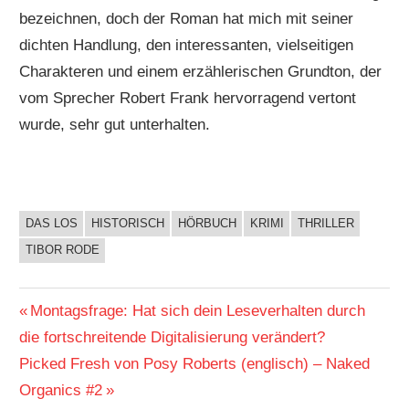
bezeichnen, doch der Roman hat mich mit seiner
dichten Handlung, den interessanten, vielseitigen
Charakteren und einem erzählerischen Grundton, der
vom Sprecher Robert Frank hervorragend vertont
wurde, sehr gut unterhalten.
DAS LOS
HISTORISCH
HÖRBUCH
KRIMI
THRILLER
BUCHIGES
TIBOR RODE
Beitragsnavigation
Vorheriger
Montagsfrage: Hat sich dein Leseverhalten durch
Beitrag:
die fortschreitende Digitalisierung verändert?
Nächster
Picked Fresh von Posy Roberts (englisch) – Naked
Beitrag:
Organics #2