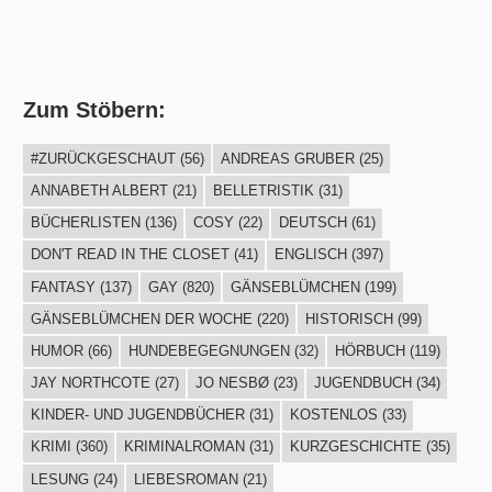
Zum Stöbern:
#ZURÜCKGESCHAUT
(56)
ANDREAS GRUBER
(25)
ANNABETH ALBERT
(21)
BELLETRISTIK
(31)
BÜCHERLISTEN
(136)
COSY
(22)
DEUTSCH
(61)
DON'T READ IN THE CLOSET
(41)
ENGLISCH
(397)
FANTASY
(137)
GAY
(820)
GÄNSEBLÜMCHEN
(199)
GÄNSEBLÜMCHEN DER WOCHE
(220)
HISTORISCH
(99)
HUMOR
(66)
HUNDEBEGEGNUNGEN
(32)
HÖRBUCH
(119)
JAY NORTHCOTE
(27)
JO NESBØ
(23)
JUGENDBUCH
(34)
KINDER- UND JUGENDBÜCHER
(31)
KOSTENLOS
(33)
KRIMI
(360)
KRIMINALROMAN
(31)
KURZGESCHICHTE
(35)
LESUNG
(24)
LIEBESROMAN
(21)