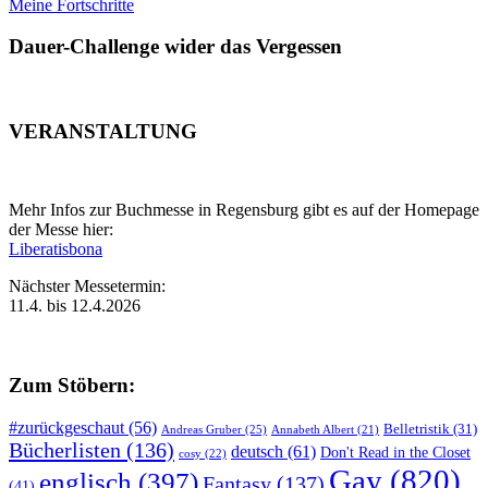
Meine Fortschritte
Dauer-Challenge wider das Vergessen
VERANSTALTUNG
Mehr Infos zur Buchmesse in Regensburg gibt es auf der Homepage
der Messe hier:
Liberatisbona
Nächster Messetermin:
11.4. bis 12.4.2026
Zum Stöbern:
#zurückgeschaut
(56)
Belletristik
(31)
Andreas Gruber
(25)
Annabeth Albert
(21)
Bücherlisten
(136)
deutsch
(61)
Don't Read in the Closet
cosy
(22)
Gay
(820)
englisch
(397)
Fantasy
(137)
(41)