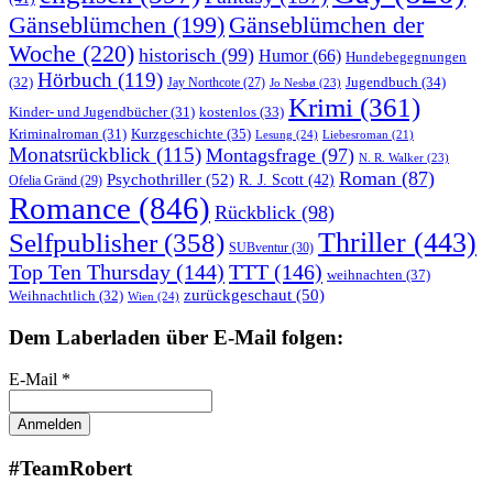
Gänseblümchen
(199)
Gänseblümchen der
Woche
(220)
historisch
(99)
Humor
(66)
Hundebegegnungen
Hörbuch
(119)
Jugendbuch
(34)
(32)
Jay Northcote
(27)
Jo Nesbø
(23)
Krimi
(361)
Kinder- und Jugendbücher
(31)
kostenlos
(33)
Kurzgeschichte
(35)
Kriminalroman
(31)
Lesung
(24)
Liebesroman
(21)
Monatsrückblick
(115)
Montagsfrage
(97)
N. R. Walker
(23)
Roman
(87)
Psychothriller
(52)
R. J. Scott
(42)
Ofelia Gränd
(29)
Romance
(846)
Rückblick
(98)
Thriller
(443)
Selfpublisher
(358)
SUBventur
(30)
Top Ten Thursday
(144)
TTT
(146)
weihnachten
(37)
zurückgeschaut
(50)
Weihnachtlich
(32)
Wien
(24)
Dem Laberladen über E-Mail folgen:
E-Mail *
#TeamRobert