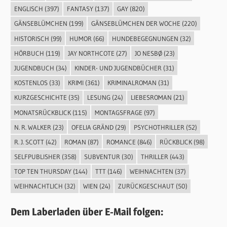
ENGLISCH
(397)
FANTASY
(137)
GAY
(820)
GÄNSEBLÜMCHEN
(199)
GÄNSEBLÜMCHEN DER WOCHE
(220)
HISTORISCH
(99)
HUMOR
(66)
HUNDEBEGEGNUNGEN
(32)
HÖRBUCH
(119)
JAY NORTHCOTE
(27)
JO NESBØ
(23)
JUGENDBUCH
(34)
KINDER- UND JUGENDBÜCHER
(31)
KOSTENLOS
(33)
KRIMI
(361)
KRIMINALROMAN
(31)
KURZGESCHICHTE
(35)
LESUNG
(24)
LIEBESROMAN
(21)
MONATSRÜCKBLICK
(115)
MONTAGSFRAGE
(97)
N. R. WALKER
(23)
OFELIA GRÄND
(29)
PSYCHOTHRILLER
(52)
R. J. SCOTT
(42)
ROMAN
(87)
ROMANCE
(846)
RÜCKBLICK
(98)
SELFPUBLISHER
(358)
SUBVENTUR
(30)
THRILLER
(443)
TOP TEN THURSDAY
(144)
TTT
(146)
WEIHNACHTEN
(37)
WEIHNACHTLICH
(32)
WIEN
(24)
ZURÜCKGESCHAUT
(50)
Dem Laberladen über E-Mail folgen: