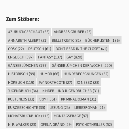
Zum Stöbern:
#ZURÜCKGESCHAUT
(56)
ANDREAS GRUBER
(25)
ANNABETH ALBERT
(21)
BELLETRISTIK
(31)
BÜCHERLISTEN
(136)
COSY
(22)
DEUTSCH
(61)
DON'T READ IN THE CLOSET
(41)
ENGLISCH
(397)
FANTASY
(137)
GAY
(820)
GÄNSEBLÜMCHEN
(199)
GÄNSEBLÜMCHEN DER WOCHE
(220)
HISTORISCH
(99)
HUMOR
(66)
HUNDEBEGEGNUNGEN
(32)
HÖRBUCH
(119)
JAY NORTHCOTE
(27)
JO NESBØ
(23)
JUGENDBUCH
(34)
KINDER- UND JUGENDBÜCHER
(31)
KOSTENLOS
(33)
KRIMI
(361)
KRIMINALROMAN
(31)
KURZGESCHICHTE
(35)
LESUNG
(24)
LIEBESROMAN
(21)
MONATSRÜCKBLICK
(115)
MONTAGSFRAGE
(97)
N. R. WALKER
(23)
OFELIA GRÄND
(29)
PSYCHOTHRILLER
(52)