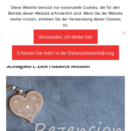
Zum
Diese Website benutzt nur essenzielle Cookies, die für den
Laberladen
Inhalt
Betrieb dieser Website erforderlich sind. Wenn Sie die Website
weiter nutzen, stimmen Sie der Verwendung dieser Cookies
springen
zu.
Verstanden, ich bleibe hier
Erfahren Sie mehr in der Datenschutzerklärung
Schlagwort:
Eine riskante Mission