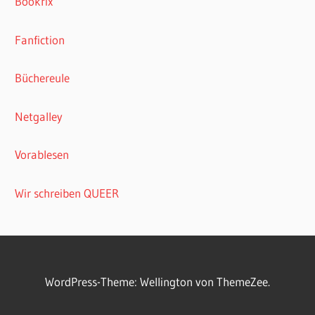
Bookrix
Fanfiction
Büchereule
Netgalley
Vorablesen
Wir schreiben QUEER
WordPress-Theme: Wellington von ThemeZee.