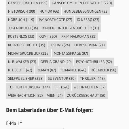
GÄNSEBLÜMCHEN
(199)
GÄNSEBLÜMCHEN DER WOCHE
(220)
HISTORISCH
(99)
HUMOR
(66)
HUNDEBEGEGNUNGEN
(32)
HÖRBUCH
(119)
JAY NORTHCOTE
(27)
JO NESBØ
(23)
JUGENDBUCH
(34)
KINDER- UND JUGENDBÜCHER
(31)
KOSTENLOS
(33)
KRIMI
(360)
KRIMINALROMAN
(31)
KURZGESCHICHTE
(35)
LESUNG
(24)
LIEBESROMAN
(21)
MONATSRÜCKBLICK
(115)
MONTAGSFRAGE
(97)
N. R. WALKER
(23)
OFELIA GRÄND
(29)
PSYCHOTHRILLER
(52)
R. J. SCOTT
(42)
ROMAN
(87)
ROMANCE
(846)
RÜCKBLICK
(98)
SELFPUBLISHER
(358)
SUBVENTUR
(30)
THRILLER
(443)
TOP TEN THURSDAY
(144)
TTT
(146)
WEIHNACHTEN
(37)
WEIHNACHTLICH
(32)
WIEN
(24)
ZURÜCKGESCHAUT
(50)
Dem Laberladen über E-Mail folgen:
E-Mail *