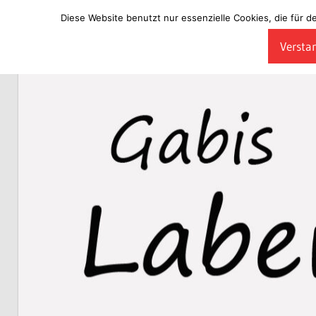
Diese Website benutzt nur essenzielle Cookies, die für d
Zum
Verstan
Inhalt
Laberladen
springen