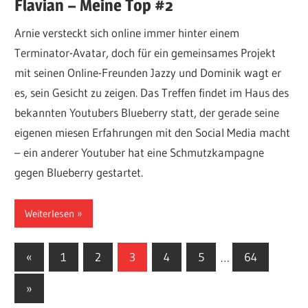
Flavian – Meine Top #2
Arnie versteckt sich online immer hinter einem
Terminator-Avatar, doch für ein gemeinsames Projekt
mit seinen Online-Freunden Jazzy und Dominik wagt er
es, sein Gesicht zu zeigen. Das Treffen findet im Haus des
bekannten Youtubers Blueberry statt, der gerade seine
eigenen miesen Erfahrungen mit den Social Media macht
– ein anderer Youtuber hat eine Schmutzkampagne
gegen Blueberry gestartet.
Weiterlesen
Seitennummerierung
Vorherige
«
1
2
3
4
5
…
64
Beiträge
der
Nächste
»
Beiträge