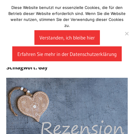
Zum
Diese Website benutzt nur essenzielle Cookies, die für den
Laberladen
Inhalt
Betrieb dieser Website erforderlich sind. Wenn Sie die Website
weiter nutzen, stimmen Sie der Verwendung dieser Cookies
springen
zu.
Verstanden, ich bleibe hier
Erfahren Sie mehr in der Datenschutzerklärung
Schlagwort:
Gay