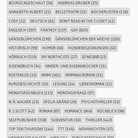
#ZURÜCKGESCHAUT
(56)
ANDREAS GRUBER
(25)
ANNABETH ALBERT
(21)
BELLETRISTIK
(31)
BÜCHERLISTEN
(136)
COSY
(22)
DEUTSCH
(61)
DON'T READ IN THE CLOSET
(41)
ENGLISCH
(397)
FANTASY
(137)
GAY
(820)
GÄNSEBLÜMCHEN
(199)
GÄNSEBLÜMCHEN DER WOCHE
(220)
HISTORISCH
(99)
HUMOR
(66)
HUNDEBEGEGNUNGEN
(32)
HÖRBUCH
(119)
JAY NORTHCOTE
(27)
JO NESBØ
(23)
JUGENDBUCH
(34)
KINDER- UND JUGENDBÜCHER
(31)
KOSTENLOS
(33)
KRIMI
(361)
KRIMINALROMAN
(31)
KURZGESCHICHTE
(35)
LESUNG
(24)
LIEBESROMAN
(21)
MONATSRÜCKBLICK
(115)
MONTAGSFRAGE
(97)
N. R. WALKER
(23)
OFELIA GRÄND
(29)
PSYCHOTHRILLER
(52)
R. J. SCOTT
(42)
ROMAN
(87)
ROMANCE
(846)
RÜCKBLICK
(98)
SELFPUBLISHER
(358)
SUBVENTUR
(30)
THRILLER
(443)
TOP TEN THURSDAY
(144)
TTT
(146)
WEIHNACHTEN
(37)
WEIHNACHTLICH
(32)
WIEN
(24)
ZURÜCKGESCHAUT
(50)