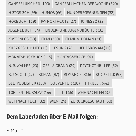
GÄNSEBLÜMCHEN
(199)
GÄNSEBLÜMCHEN DER WOCHE
(220)
HISTORISCH
(99)
HUMOR
(66)
HUNDEBEGEGNUNGEN
(32)
HÖRBUCH
(119)
JAY NORTHCOTE
(27)
JO NESBØ
(23)
JUGENDBUCH
(34)
KINDER- UND JUGENDBÜCHER
(31)
KOSTENLOS
(33)
KRIMI
(360)
KRIMINALROMAN
(31)
KURZGESCHICHTE
(35)
LESUNG
(24)
LIEBESROMAN
(21)
MONATSRÜCKBLICK
(115)
MONTAGSFRAGE
(97)
N. R. WALKER
(23)
OFELIA GRÄND
(29)
PSYCHOTHRILLER
(52)
R. J. SCOTT
(42)
ROMAN
(87)
ROMANCE
(846)
RÜCKBLICK
(98)
SELFPUBLISHER
(358)
SUBVENTUR
(30)
THRILLER
(443)
TOP TEN THURSDAY
(144)
TTT
(146)
WEIHNACHTEN
(37)
WEIHNACHTLICH
(32)
WIEN
(24)
ZURÜCKGESCHAUT
(50)
Dem Laberladen über E-Mail folgen:
E-Mail *