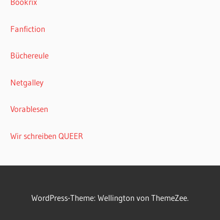
Bookrix
Fanfiction
Büchereule
Netgalley
Vorablesen
Wir schreiben QUEER
WordPress-Theme: Wellington von ThemeZee.