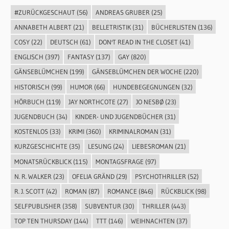
#ZURÜCKGESCHAUT
(56)
ANDREAS GRUBER
(25)
ANNABETH ALBERT
(21)
BELLETRISTIK
(31)
BÜCHERLISTEN
(136)
COSY
(22)
DEUTSCH
(61)
DON'T READ IN THE CLOSET
(41)
ENGLISCH
(397)
FANTASY
(137)
GAY
(820)
GÄNSEBLÜMCHEN
(199)
GÄNSEBLÜMCHEN DER WOCHE
(220)
HISTORISCH
(99)
HUMOR
(66)
HUNDEBEGEGNUNGEN
(32)
HÖRBUCH
(119)
JAY NORTHCOTE
(27)
JO NESBØ
(23)
JUGENDBUCH
(34)
KINDER- UND JUGENDBÜCHER
(31)
KOSTENLOS
(33)
KRIMI
(360)
KRIMINALROMAN
(31)
KURZGESCHICHTE
(35)
LESUNG
(24)
LIEBESROMAN
(21)
MONATSRÜCKBLICK
(115)
MONTAGSFRAGE
(97)
N. R. WALKER
(23)
OFELIA GRÄND
(29)
PSYCHOTHRILLER
(52)
R. J. SCOTT
(42)
ROMAN
(87)
ROMANCE
(846)
RÜCKBLICK
(98)
SELFPUBLISHER
(358)
SUBVENTUR
(30)
THRILLER
(443)
TOP TEN THURSDAY
(144)
TTT
(146)
WEIHNACHTEN
(37)