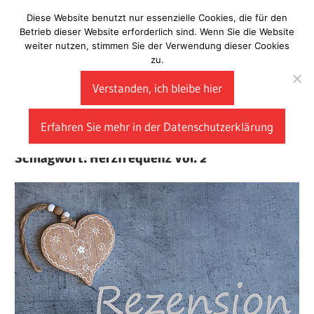
Zum
Diese Website benutzt nur essenzielle Cookies, die für den
Laberladen
Inhalt
Betrieb dieser Website erforderlich sind. Wenn Sie die Website
weiter nutzen, stimmen Sie der Verwendung dieser Cookies
springen
zu.
Verstanden, ich bleibe hier
Erfahren Sie mehr in der Datenschutzerklärung
Schlagwort:
Herzfrequenz Vol. 2