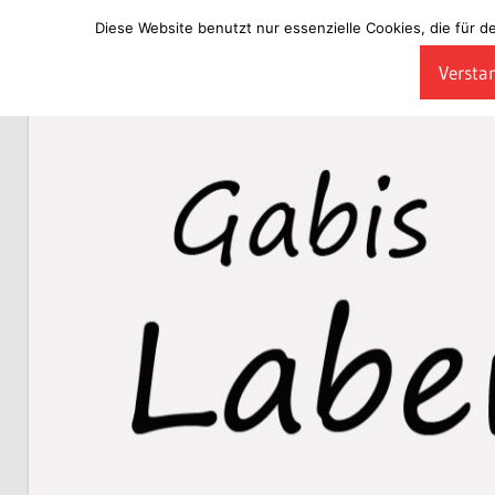
Diese Website benutzt nur essenzielle Cookies, die für d
Zum
Verstan
Inhalt
Laberladen
springen