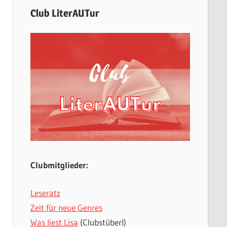
Club LiterAUTur
Clubmitglieder:
Leseratz
Zeit für neue Genres
Was liest Lisa
(Clubstüberl)