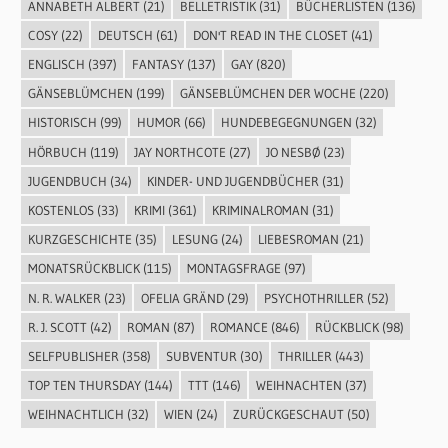
ANNABETH ALBERT
(21)
BELLETRISTIK
(31)
BÜCHERLISTEN
(136)
COSY
(22)
DEUTSCH
(61)
DON'T READ IN THE CLOSET
(41)
ENGLISCH
(397)
FANTASY
(137)
GAY
(820)
GÄNSEBLÜMCHEN
(199)
GÄNSEBLÜMCHEN DER WOCHE
(220)
HISTORISCH
(99)
HUMOR
(66)
HUNDEBEGEGNUNGEN
(32)
HÖRBUCH
(119)
JAY NORTHCOTE
(27)
JO NESBØ
(23)
JUGENDBUCH
(34)
KINDER- UND JUGENDBÜCHER
(31)
KOSTENLOS
(33)
KRIMI
(361)
KRIMINALROMAN
(31)
KURZGESCHICHTE
(35)
LESUNG
(24)
LIEBESROMAN
(21)
MONATSRÜCKBLICK
(115)
MONTAGSFRAGE
(97)
N. R. WALKER
(23)
OFELIA GRÄND
(29)
PSYCHOTHRILLER
(52)
R. J. SCOTT
(42)
ROMAN
(87)
ROMANCE
(846)
RÜCKBLICK
(98)
SELFPUBLISHER
(358)
SUBVENTUR
(30)
THRILLER
(443)
TOP TEN THURSDAY
(144)
TTT
(146)
WEIHNACHTEN
(37)
WEIHNACHTLICH
(32)
WIEN
(24)
ZURÜCKGESCHAUT
(50)