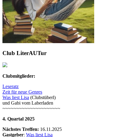
Club LiterAUTur
Clubmitglieder:
Leseratz
Zeit für neue Genres
Was liest Lisa
(Clubstüberl)
und Gabi vom Laberladen
~~~~~~~~~~~~~~~~~~~~~
4. Quartal 2025
Nächstes Treffen:
16.11.2025
Gastgeber
:
Was liest Lisa