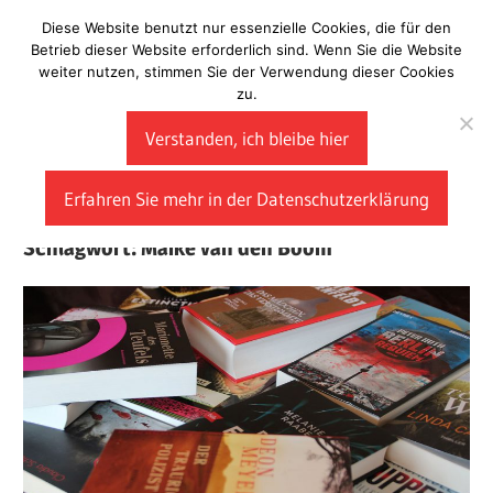
Zum
Diese Website benutzt nur essenzielle Cookies, die für den
Laberladen
Inhalt
Betrieb dieser Website erforderlich sind. Wenn Sie die Website
weiter nutzen, stimmen Sie der Verwendung dieser Cookies
springen
zu.
Verstanden, ich bleibe hier
Erfahren Sie mehr in der Datenschutzerklärung
Schlagwort:
Maike van den Boom