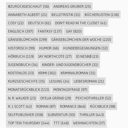
#ZURÜCKGESCHAUT
(56)
ANDREAS GRUBER
(25)
ANNABETH ALBERT
(21)
BELLETRISTIK
(31)
BÜCHERLISTEN
(136)
COSY
(22)
DEUTSCH
(61)
DON'T READ IN THE CLOSET
(41)
ENGLISCH
(397)
FANTASY
(137)
GAY
(820)
GÄNSEBLÜMCHEN
(199)
GÄNSEBLÜMCHEN DER WOCHE
(220)
HISTORISCH
(99)
HUMOR
(66)
HUNDEBEGEGNUNGEN
(32)
HÖRBUCH
(119)
JAY NORTHCOTE
(27)
JO NESBØ
(23)
JUGENDBUCH
(34)
KINDER- UND JUGENDBÜCHER
(31)
KOSTENLOS
(33)
KRIMI
(361)
KRIMINALROMAN
(31)
KURZGESCHICHTE
(35)
LESUNG
(24)
LIEBESROMAN
(21)
MONATSRÜCKBLICK
(115)
MONTAGSFRAGE
(97)
N. R. WALKER
(23)
OFELIA GRÄND
(29)
PSYCHOTHRILLER
(52)
R. J. SCOTT
(42)
ROMAN
(87)
ROMANCE
(846)
RÜCKBLICK
(98)
SELFPUBLISHER
(358)
SUBVENTUR
(30)
THRILLER
(443)
TOP TEN THURSDAY
(144)
TTT
(146)
WEIHNACHTEN
(37)