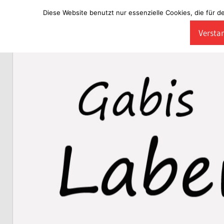
Diese Website benutzt nur essenzielle Cookies, die für d
Zum
Verstan
Inhalt
Laberladen
springen