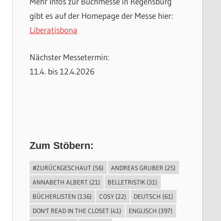
Mehr Infos zur Buchmesse in Regensburg
gibt es auf der Homepage der Messe hier:
Liberatisbona
Nächster Messetermin:
11.4. bis 12.4.2026
Zum Stöbern:
#ZURÜCKGESCHAUT
(56)
ANDREAS GRUBER
(25)
ANNABETH ALBERT
(21)
BELLETRISTIK
(31)
BÜCHERLISTEN
(136)
COSY
(22)
DEUTSCH
(61)
DON'T READ IN THE CLOSET
(41)
ENGLISCH
(397)