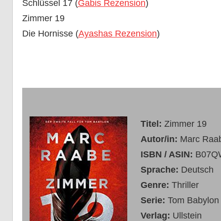
Schlüssel 17 (
Gabis Rezension
)
Zimmer 19
Die Hornisse (
Ayashas Rezension
)
Titel:
Zimmer 19
Autor/in:
Marc Raa
ISBN / ASIN:
B07Q
Sprache:
Deutsch
Genre:
Thriller
Serie:
Tom Babylon
Verlag:
Ullstein