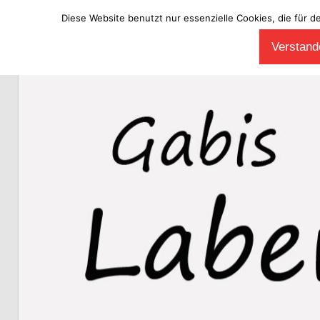
Diese Website benutzt nur essenzielle Cookies, die für d
Zum
Verstande
Inhalt
Laberladen
springen