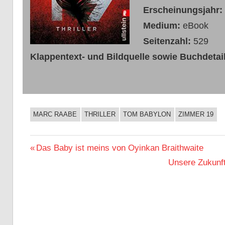
Erscheinungsjahr:
Medium:
eBook
Seitenzahl:
529
Klappentext- und Bildquelle sowie Buchdetail
MARC RAABE
THRILLER
TOM BABYLON
ZIMMER 19
BUCHIGES
Beitragsnavigation
Vorheriger
Das Baby ist meins von Oyinkan Braithwaite
Beitrag:
Nächster
Unsere Zukunft
Beitrag: