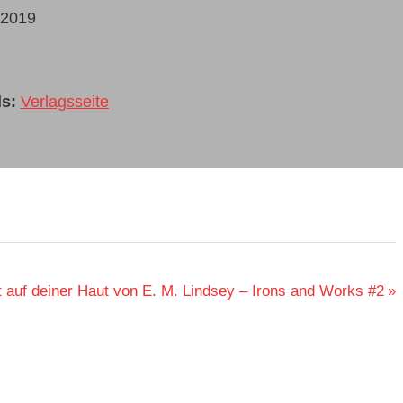
2019
s:
Verlagsseite
 auf deiner Haut von E. M. Lindsey – Irons and Works #2