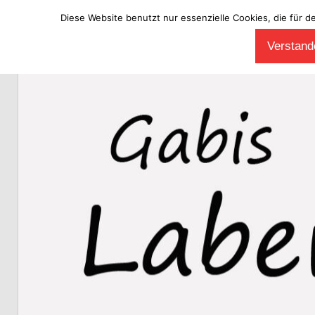
Diese Website benutzt nur essenzielle Cookies, die für d
Zum
Verstande
Inhalt
Laberladen
springen