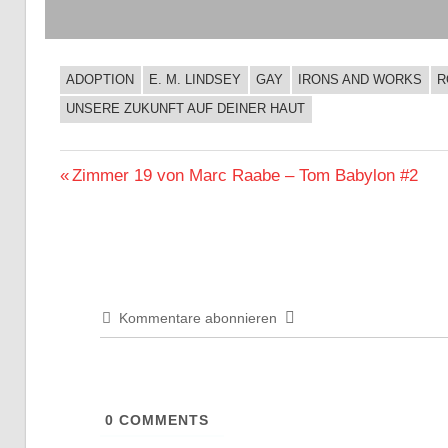
ADOPTION
E. M. LINDSEY
GAY
IRONS AND WORKS
R
BUCHIGES
UNSERE ZUKUNFT AUF DEINER HAUT
Beitragsnavigation
Vorheriger
Zimmer 19 von Marc Raabe – Tom Babylon #2
Beitrag:
Kommentare abonnieren
0
COMMENTS