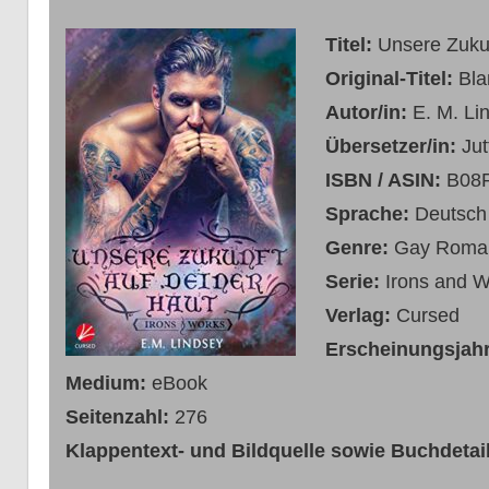
Titel:
Unsere Zukun
Original-Titel:
Bla
Autor/in:
E. M. Li
Übersetzer/in:
Ju
ISBN / ASIN:
B08
Sprache:
Deutsch
Genre:
Gay Roma
Serie:
Irons and W
Verlag:
Cursed
Erscheinungsjah
Medium:
eBook
Seitenzahl:
276
Klappentext- und Bildquelle sowie Buchdetail