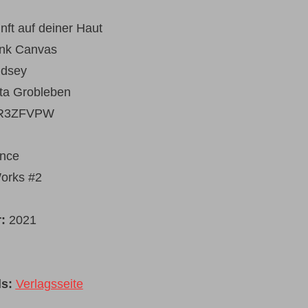
ft auf deiner Haut
nk Canvas
ndsey
tta Grobleben
R3ZFVPW
nce
orks #2
r:
2021
s:
Verlagsseite