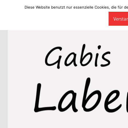
Diese Website benutzt nur essenzielle Cookies, die für d
Zum
Verstan
Inhalt
Laberladen
springen