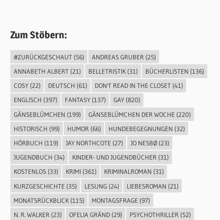
Zum Stöbern:
#ZURÜCKGESCHAUT
(56)
ANDREAS GRUBER
(25)
ANNABETH ALBERT
(21)
BELLETRISTIK
(31)
BÜCHERLISTEN
(136)
COSY
(22)
DEUTSCH
(61)
DON'T READ IN THE CLOSET
(41)
ENGLISCH
(397)
FANTASY
(137)
GAY
(820)
GÄNSEBLÜMCHEN
(199)
GÄNSEBLÜMCHEN DER WOCHE
(220)
HISTORISCH
(99)
HUMOR
(66)
HUNDEBEGEGNUNGEN
(32)
HÖRBUCH
(119)
JAY NORTHCOTE
(27)
JO NESBØ
(23)
JUGENDBUCH
(34)
KINDER- UND JUGENDBÜCHER
(31)
KOSTENLOS
(33)
KRIMI
(361)
KRIMINALROMAN
(31)
KURZGESCHICHTE
(35)
LESUNG
(24)
LIEBESROMAN
(21)
MONATSRÜCKBLICK
(115)
MONTAGSFRAGE
(97)
N. R. WALKER
(23)
OFELIA GRÄND
(29)
PSYCHOTHRILLER
(52)