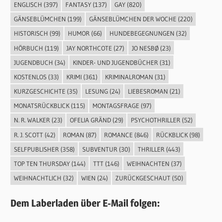
ENGLISCH
(397)
FANTASY
(137)
GAY
(820)
GÄNSEBLÜMCHEN
(199)
GÄNSEBLÜMCHEN DER WOCHE
(220)
HISTORISCH
(99)
HUMOR
(66)
HUNDEBEGEGNUNGEN
(32)
HÖRBUCH
(119)
JAY NORTHCOTE
(27)
JO NESBØ
(23)
JUGENDBUCH
(34)
KINDER- UND JUGENDBÜCHER
(31)
KOSTENLOS
(33)
KRIMI
(361)
KRIMINALROMAN
(31)
KURZGESCHICHTE
(35)
LESUNG
(24)
LIEBESROMAN
(21)
MONATSRÜCKBLICK
(115)
MONTAGSFRAGE
(97)
N. R. WALKER
(23)
OFELIA GRÄND
(29)
PSYCHOTHRILLER
(52)
R. J. SCOTT
(42)
ROMAN
(87)
ROMANCE
(846)
RÜCKBLICK
(98)
SELFPUBLISHER
(358)
SUBVENTUR
(30)
THRILLER
(443)
TOP TEN THURSDAY
(144)
TTT
(146)
WEIHNACHTEN
(37)
WEIHNACHTLICH
(32)
WIEN
(24)
ZURÜCKGESCHAUT
(50)
Dem Laberladen über E-Mail folgen: