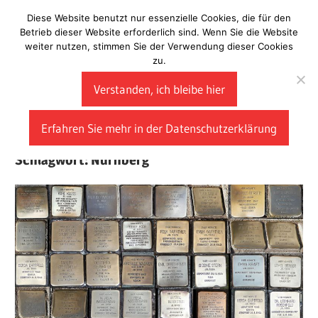
Zum
Diese Website benutzt nur essenzielle Cookies, die für den
Laberladen
Inhalt
Betrieb dieser Website erforderlich sind. Wenn Sie die Website
weiter nutzen, stimmen Sie der Verwendung dieser Cookies
springen
zu.
Verstanden, ich bleibe hier
Erfahren Sie mehr in der Datenschutzerklärung
Schlagwort:
Nürnberg