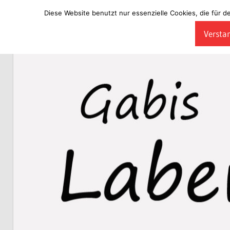
Diese Website benutzt nur essenzielle Cookies, die für d
Zum
Verstan
Inhalt
Laberladen
springen