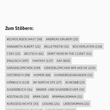
Zum Stöbern:
#ZURÜCKGESCHAUT
(56)
ANDREAS GRUBER
(25)
ANNABETH ALBERT
(21)
BELLETRISTIK
(31)
BÜCHERLISTEN
(136)
COSY
(22)
DEUTSCH
(61)
DON'T READ IN THE CLOSET
(41)
ENGLISCH
(397)
FANTASY
(137)
GAY
(820)
GÄNSEBLÜMCHEN
(199)
GÄNSEBLÜMCHEN DER WOCHE
(220)
HISTORISCH
(99)
HUMOR
(66)
HUNDEBEGEGNUNGEN
(32)
HÖRBUCH
(119)
JAY NORTHCOTE
(27)
JO NESBØ
(23)
JUGENDBUCH
(34)
KINDER- UND JUGENDBÜCHER
(31)
KOSTENLOS
(33)
KRIMI
(360)
KRIMINALROMAN
(31)
KURZGESCHICHTE
(35)
LESUNG
(24)
LIEBESROMAN
(21)