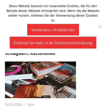
Zum
Diese Website benutzt nur essenzielle Cookies, die für den
Laberladen
Inhalt
Betrieb dieser Website erforderlich sind. Wenn Sie die Website
weiter nutzen, stimmen Sie der Verwendung dieser Cookies
springen
zu.
Verstanden, ich bleibe hier
Erfahren Sie mehr in der Datenschutzerklärung
Schlagwort:
Rattenlinien
31/12/2016
Gabi