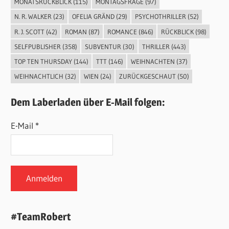
MONATSRÜCKBLICK
(115)
MONTAGSFRAGE
(97)
N. R. WALKER
(23)
OFELIA GRÄND
(29)
PSYCHOTHRILLER
(52)
R. J. SCOTT
(42)
ROMAN
(87)
ROMANCE
(846)
RÜCKBLICK
(98)
SELFPUBLISHER
(358)
SUBVENTUR
(30)
THRILLER
(443)
TOP TEN THURSDAY
(144)
TTT
(146)
WEIHNACHTEN
(37)
WEIHNACHTLICH
(32)
WIEN
(24)
ZURÜCKGESCHAUT
(50)
Dem Laberladen über E-Mail folgen:
E-Mail *
#TeamRobert