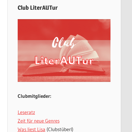
Club LiterAUTur
Clubmitglieder:
Leseratz
Zeit für neue Genres
Was liest Lisa
(Clubstüberl)