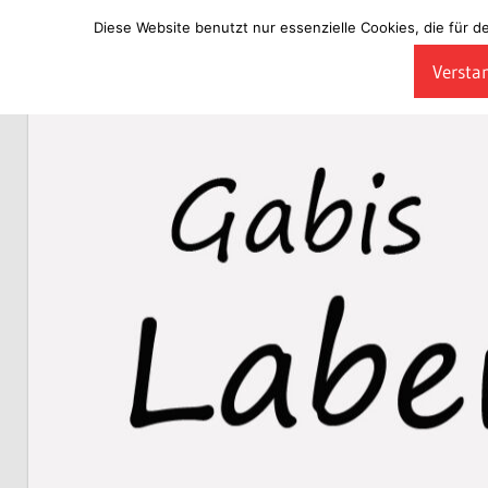
Diese Website benutzt nur essenzielle Cookies, die für d
Zum
Verstan
Inhalt
Laberladen
springen