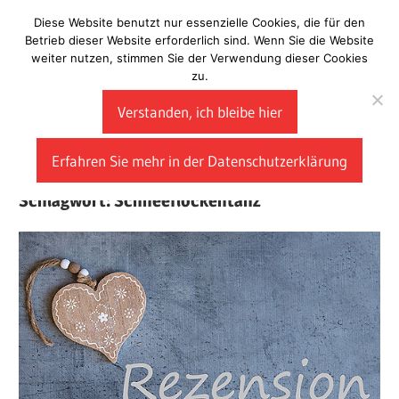
Zum
Diese Website benutzt nur essenzielle Cookies, die für den
Laberladen
Inhalt
Betrieb dieser Website erforderlich sind. Wenn Sie die Website
weiter nutzen, stimmen Sie der Verwendung dieser Cookies
springen
zu.
Verstanden, ich bleibe hier
Erfahren Sie mehr in der Datenschutzerklärung
Schlagwort:
Schneeflockentanz