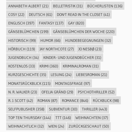
ANNABETH ALBERT
(21)
BELLETRISTIK
(31)
BÜCHERLISTEN
(136)
COSY
(22)
DEUTSCH
(61)
DON'T READ IN THE CLOSET
(41)
ENGLISCH
(397)
FANTASY
(137)
GAY
(820)
GÄNSEBLÜMCHEN
(199)
GÄNSEBLÜMCHEN DER WOCHE
(220)
HISTORISCH
(99)
HUMOR
(66)
HUNDEBEGEGNUNGEN
(32)
HÖRBUCH
(119)
JAY NORTHCOTE
(27)
JO NESBØ
(23)
JUGENDBUCH
(34)
KINDER- UND JUGENDBÜCHER
(31)
KOSTENLOS
(33)
KRIMI
(360)
KRIMINALROMAN
(31)
KURZGESCHICHTE
(35)
LESUNG
(24)
LIEBESROMAN
(21)
MONATSRÜCKBLICK
(115)
MONTAGSFRAGE
(97)
N. R. WALKER
(23)
OFELIA GRÄND
(29)
PSYCHOTHRILLER
(52)
R. J. SCOTT
(42)
ROMAN
(87)
ROMANCE
(846)
RÜCKBLICK
(98)
SELFPUBLISHER
(358)
SUBVENTUR
(30)
THRILLER
(443)
TOP TEN THURSDAY
(144)
TTT
(146)
WEIHNACHTEN
(37)
WEIHNACHTLICH
(32)
WIEN
(24)
ZURÜCKGESCHAUT
(50)