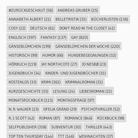
#ZURÜCKGESCHAUT
(56)
ANDREAS GRUBER
(25)
ANNABETH ALBERT
(21)
BELLETRISTIK
(31)
BÜCHERLISTEN
(136)
COSY
(22)
DEUTSCH
(61)
DON'T READ IN THE CLOSET
(41)
ENGLISCH
(397)
FANTASY
(137)
GAY
(820)
GÄNSEBLÜMCHEN
(199)
GÄNSEBLÜMCHEN DER WOCHE
(220)
HISTORISCH
(99)
HUMOR
(66)
HUNDEBEGEGNUNGEN
(32)
HÖRBUCH
(119)
JAY NORTHCOTE
(27)
JO NESBØ
(23)
JUGENDBUCH
(34)
KINDER- UND JUGENDBÜCHER
(31)
KOSTENLOS
(33)
KRIMI
(361)
KRIMINALROMAN
(31)
KURZGESCHICHTE
(35)
LESUNG
(24)
LIEBESROMAN
(21)
MONATSRÜCKBLICK
(115)
MONTAGSFRAGE
(97)
N. R. WALKER
(23)
OFELIA GRÄND
(29)
PSYCHOTHRILLER
(52)
R. J. SCOTT
(42)
ROMAN
(87)
ROMANCE
(846)
RÜCKBLICK
(98)
SELFPUBLISHER
(358)
SUBVENTUR
(30)
THRILLER
(443)
TOP TEN THURSDAY
(144)
TTT
(146)
WEIHNACHTEN
(37)