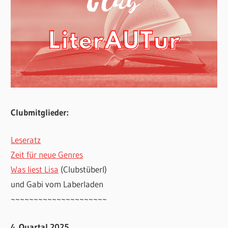
Clubmitglieder:
Leseratz
Zeit für neue Genres
Was liest Lisa
(Clubstüberl)
und Gabi vom Laberladen
~~~~~~~~~~~~~~~~~~~~~
4. Quartal 2025