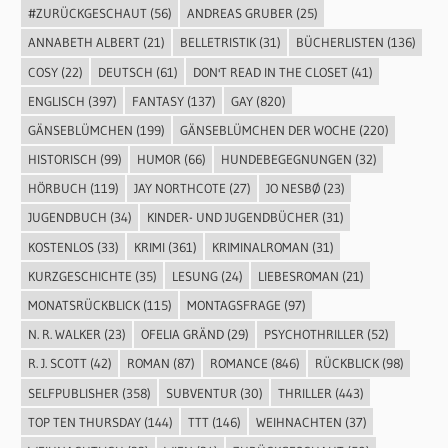
#ZURÜCKGESCHAUT
(56)
ANDREAS GRUBER
(25)
ANNABETH ALBERT
(21)
BELLETRISTIK
(31)
BÜCHERLISTEN
(136)
COSY
(22)
DEUTSCH
(61)
DON'T READ IN THE CLOSET
(41)
ENGLISCH
(397)
FANTASY
(137)
GAY
(820)
GÄNSEBLÜMCHEN
(199)
GÄNSEBLÜMCHEN DER WOCHE
(220)
HISTORISCH
(99)
HUMOR
(66)
HUNDEBEGEGNUNGEN
(32)
HÖRBUCH
(119)
JAY NORTHCOTE
(27)
JO NESBØ
(23)
JUGENDBUCH
(34)
KINDER- UND JUGENDBÜCHER
(31)
KOSTENLOS
(33)
KRIMI
(361)
KRIMINALROMAN
(31)
KURZGESCHICHTE
(35)
LESUNG
(24)
LIEBESROMAN
(21)
MONATSRÜCKBLICK
(115)
MONTAGSFRAGE
(97)
N. R. WALKER
(23)
OFELIA GRÄND
(29)
PSYCHOTHRILLER
(52)
R. J. SCOTT
(42)
ROMAN
(87)
ROMANCE
(846)
RÜCKBLICK
(98)
SELFPUBLISHER
(358)
SUBVENTUR
(30)
THRILLER
(443)
TOP TEN THURSDAY
(144)
TTT
(146)
WEIHNACHTEN
(37)