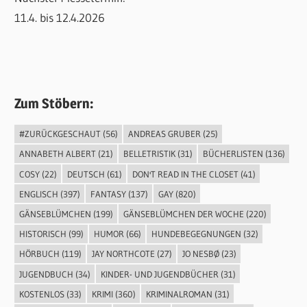
11.4. bis 12.4.2026
Zum Stöbern:
#ZURÜCKGESCHAUT
(56)
ANDREAS GRUBER
(25)
ANNABETH ALBERT
(21)
BELLETRISTIK
(31)
BÜCHERLISTEN
(136)
COSY
(22)
DEUTSCH
(61)
DON'T READ IN THE CLOSET
(41)
ENGLISCH
(397)
FANTASY
(137)
GAY
(820)
GÄNSEBLÜMCHEN
(199)
GÄNSEBLÜMCHEN DER WOCHE
(220)
HISTORISCH
(99)
HUMOR
(66)
HUNDEBEGEGNUNGEN
(32)
HÖRBUCH
(119)
JAY NORTHCOTE
(27)
JO NESBØ
(23)
JUGENDBUCH
(34)
KINDER- UND JUGENDBÜCHER
(31)
KOSTENLOS
(33)
KRIMI
(360)
KRIMINALROMAN
(31)