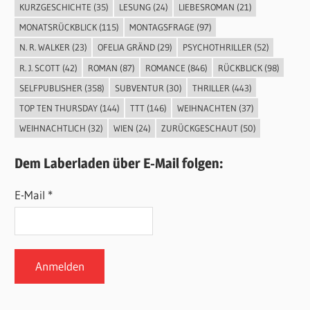
KURZGESCHICHTE
(35)
LESUNG
(24)
LIEBESROMAN
(21)
MONATSRÜCKBLICK
(115)
MONTAGSFRAGE
(97)
N. R. WALKER
(23)
OFELIA GRÄND
(29)
PSYCHOTHRILLER
(52)
R. J. SCOTT
(42)
ROMAN
(87)
ROMANCE
(846)
RÜCKBLICK
(98)
SELFPUBLISHER
(358)
SUBVENTUR
(30)
THRILLER
(443)
TOP TEN THURSDAY
(144)
TTT
(146)
WEIHNACHTEN
(37)
WEIHNACHTLICH
(32)
WIEN
(24)
ZURÜCKGESCHAUT
(50)
Dem Laberladen über E-Mail folgen:
E-Mail *