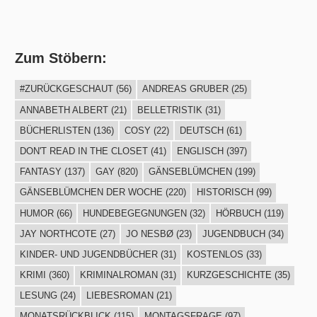
Zum Stöbern:
#ZURÜCKGESCHAUT
(56)
ANDREAS GRUBER
(25)
ANNABETH ALBERT
(21)
BELLETRISTIK
(31)
BÜCHERLISTEN
(136)
COSY
(22)
DEUTSCH
(61)
DON'T READ IN THE CLOSET
(41)
ENGLISCH
(397)
FANTASY
(137)
GAY
(820)
GÄNSEBLÜMCHEN
(199)
GÄNSEBLÜMCHEN DER WOCHE
(220)
HISTORISCH
(99)
HUMOR
(66)
HUNDEBEGEGNUNGEN
(32)
HÖRBUCH
(119)
JAY NORTHCOTE
(27)
JO NESBØ
(23)
JUGENDBUCH
(34)
KINDER- UND JUGENDBÜCHER
(31)
KOSTENLOS
(33)
KRIMI
(360)
KRIMINALROMAN
(31)
KURZGESCHICHTE
(35)
LESUNG
(24)
LIEBESROMAN
(21)
MONATSRÜCKBLICK
(115)
MONTAGSFRAGE
(97)