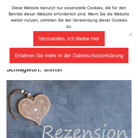
Zum
Diese Website benutzt nur essenzielle Cookies, die für den
Laberladen
Inhalt
Betrieb dieser Website erforderlich sind. Wenn Sie die Website
weiter nutzen, stimmen Sie der Verwendung dieser Cookies
springen
zu.
Verstanden, ich bleibe hier
Erfahren Sie mehr in der Datenschutzerklärung
Schlagwort:
shifter