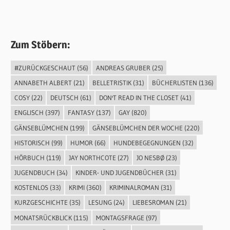
Zum Stöbern:
#ZURÜCKGESCHAUT
(56)
ANDREAS GRUBER
(25)
ANNABETH ALBERT
(21)
BELLETRISTIK
(31)
BÜCHERLISTEN
(136)
COSY
(22)
DEUTSCH
(61)
DON'T READ IN THE CLOSET
(41)
ENGLISCH
(397)
FANTASY
(137)
GAY
(820)
GÄNSEBLÜMCHEN
(199)
GÄNSEBLÜMCHEN DER WOCHE
(220)
HISTORISCH
(99)
HUMOR
(66)
HUNDEBEGEGNUNGEN
(32)
HÖRBUCH
(119)
JAY NORTHCOTE
(27)
JO NESBØ
(23)
JUGENDBUCH
(34)
KINDER- UND JUGENDBÜCHER
(31)
KOSTENLOS
(33)
KRIMI
(360)
KRIMINALROMAN
(31)
KURZGESCHICHTE
(35)
LESUNG
(24)
LIEBESROMAN
(21)
MONATSRÜCKBLICK
(115)
MONTAGSFRAGE
(97)