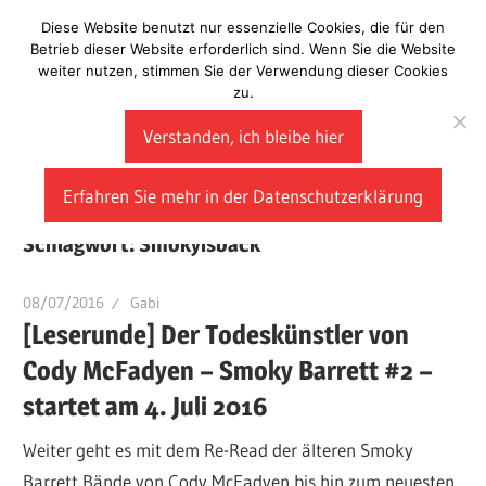
Zum
Diese Website benutzt nur essenzielle Cookies, die für den
Laberladen
Inhalt
Betrieb dieser Website erforderlich sind. Wenn Sie die Website
weiter nutzen, stimmen Sie der Verwendung dieser Cookies
springen
zu.
Verstanden, ich bleibe hier
Erfahren Sie mehr in der Datenschutzerklärung
Schlagwort:
Smokyisback
08/07/2016
Gabi
[Leserunde] Der Todeskünstler von
Cody McFadyen – Smoky Barrett #2 –
startet am 4. Juli 2016
Weiter geht es mit dem Re-Read der älteren Smoky
Barrett Bände von Cody McFadyen bis hin zum neuesten