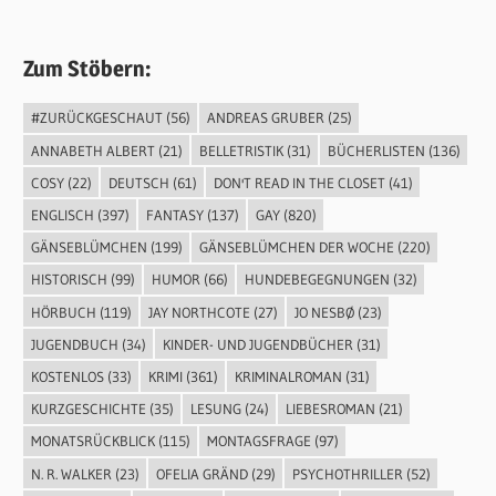
Zum Stöbern:
#ZURÜCKGESCHAUT
(56)
ANDREAS GRUBER
(25)
ANNABETH ALBERT
(21)
BELLETRISTIK
(31)
BÜCHERLISTEN
(136)
COSY
(22)
DEUTSCH
(61)
DON'T READ IN THE CLOSET
(41)
ENGLISCH
(397)
FANTASY
(137)
GAY
(820)
GÄNSEBLÜMCHEN
(199)
GÄNSEBLÜMCHEN DER WOCHE
(220)
HISTORISCH
(99)
HUMOR
(66)
HUNDEBEGEGNUNGEN
(32)
HÖRBUCH
(119)
JAY NORTHCOTE
(27)
JO NESBØ
(23)
JUGENDBUCH
(34)
KINDER- UND JUGENDBÜCHER
(31)
KOSTENLOS
(33)
KRIMI
(361)
KRIMINALROMAN
(31)
KURZGESCHICHTE
(35)
LESUNG
(24)
LIEBESROMAN
(21)
MONATSRÜCKBLICK
(115)
MONTAGSFRAGE
(97)
N. R. WALKER
(23)
OFELIA GRÄND
(29)
PSYCHOTHRILLER
(52)