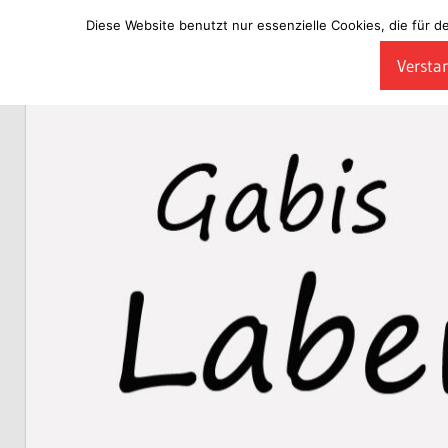
Diese Website benutzt nur essenzielle Cookies, die für d
Zum
Verstan
Inhalt
Laberladen
springen