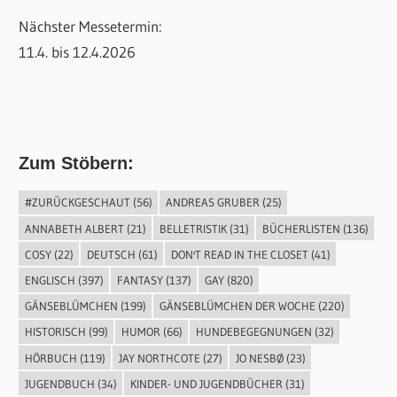
Nächster Messetermin:
11.4. bis 12.4.2026
Zum Stöbern:
#ZURÜCKGESCHAUT
(56)
ANDREAS GRUBER
(25)
ANNABETH ALBERT
(21)
BELLETRISTIK
(31)
BÜCHERLISTEN
(136)
COSY
(22)
DEUTSCH
(61)
DON'T READ IN THE CLOSET
(41)
ENGLISCH
(397)
FANTASY
(137)
GAY
(820)
GÄNSEBLÜMCHEN
(199)
GÄNSEBLÜMCHEN DER WOCHE
(220)
HISTORISCH
(99)
HUMOR
(66)
HUNDEBEGEGNUNGEN
(32)
HÖRBUCH
(119)
JAY NORTHCOTE
(27)
JO NESBØ
(23)
JUGENDBUCH
(34)
KINDER- UND JUGENDBÜCHER
(31)