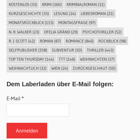
KOSTENLOS
(33)
KRIMI
(360)
KRIMINALROMAN
(31)
KURZGESCHICHTE
(35)
LESUNG
(24)
LIEBESROMAN
(21)
MONATSRÜCKBLICK
(115)
MONTAGSFRAGE
(97)
N. R. WALKER
(23)
OFELIA GRÄND
(29)
PSYCHOTHRILLER
(52)
R. J. SCOTT
(42)
ROMAN
(87)
ROMANCE
(846)
RÜCKBLICK
(98)
SELFPUBLISHER
(358)
SUBVENTUR
(30)
THRILLER
(443)
TOP TEN THURSDAY
(144)
TTT
(146)
WEIHNACHTEN
(37)
WEIHNACHTLICH
(32)
WIEN
(24)
ZURÜCKGESCHAUT
(50)
Dem Laberladen über E-Mail folgen:
E-Mail *