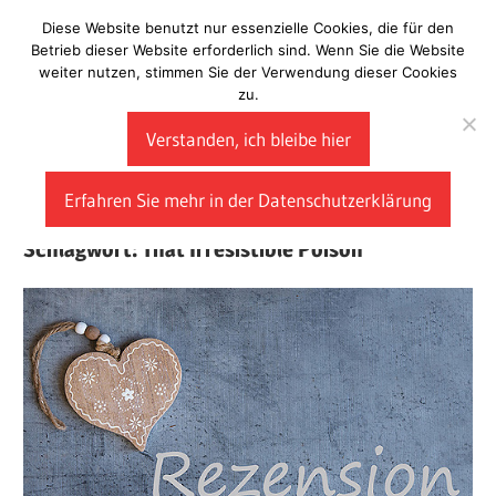
Zum
Diese Website benutzt nur essenzielle Cookies, die für den
Laberladen
Inhalt
Betrieb dieser Website erforderlich sind. Wenn Sie die Website
weiter nutzen, stimmen Sie der Verwendung dieser Cookies
springen
zu.
Verstanden, ich bleibe hier
Erfahren Sie mehr in der Datenschutzerklärung
Schlagwort:
That Irresistible Poison