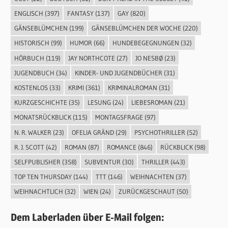
ENGLISCH
(397)
FANTASY
(137)
GAY
(820)
GÄNSEBLÜMCHEN
(199)
GÄNSEBLÜMCHEN DER WOCHE
(220)
HISTORISCH
(99)
HUMOR
(66)
HUNDEBEGEGNUNGEN
(32)
HÖRBUCH
(119)
JAY NORTHCOTE
(27)
JO NESBØ
(23)
JUGENDBUCH
(34)
KINDER- UND JUGENDBÜCHER
(31)
KOSTENLOS
(33)
KRIMI
(361)
KRIMINALROMAN
(31)
KURZGESCHICHTE
(35)
LESUNG
(24)
LIEBESROMAN
(21)
MONATSRÜCKBLICK
(115)
MONTAGSFRAGE
(97)
N. R. WALKER
(23)
OFELIA GRÄND
(29)
PSYCHOTHRILLER
(52)
R. J. SCOTT
(42)
ROMAN
(87)
ROMANCE
(846)
RÜCKBLICK
(98)
SELFPUBLISHER
(358)
SUBVENTUR
(30)
THRILLER
(443)
TOP TEN THURSDAY
(144)
TTT
(146)
WEIHNACHTEN
(37)
WEIHNACHTLICH
(32)
WIEN
(24)
ZURÜCKGESCHAUT
(50)
Dem Laberladen über E-Mail folgen: