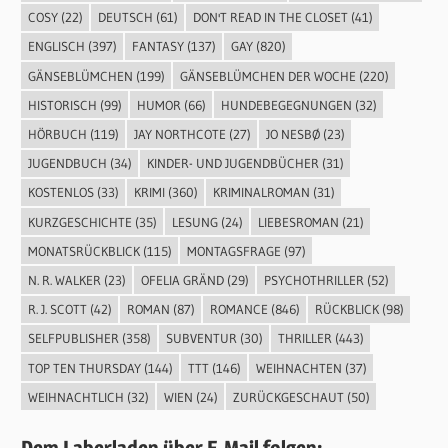
COSY
(22)
DEUTSCH
(61)
DON'T READ IN THE CLOSET
(41)
ENGLISCH
(397)
FANTASY
(137)
GAY
(820)
GÄNSEBLÜMCHEN
(199)
GÄNSEBLÜMCHEN DER WOCHE
(220)
HISTORISCH
(99)
HUMOR
(66)
HUNDEBEGEGNUNGEN
(32)
HÖRBUCH
(119)
JAY NORTHCOTE
(27)
JO NESBØ
(23)
JUGENDBUCH
(34)
KINDER- UND JUGENDBÜCHER
(31)
KOSTENLOS
(33)
KRIMI
(360)
KRIMINALROMAN
(31)
KURZGESCHICHTE
(35)
LESUNG
(24)
LIEBESROMAN
(21)
MONATSRÜCKBLICK
(115)
MONTAGSFRAGE
(97)
N. R. WALKER
(23)
OFELIA GRÄND
(29)
PSYCHOTHRILLER
(52)
R. J. SCOTT
(42)
ROMAN
(87)
ROMANCE
(846)
RÜCKBLICK
(98)
SELFPUBLISHER
(358)
SUBVENTUR
(30)
THRILLER
(443)
TOP TEN THURSDAY
(144)
TTT
(146)
WEIHNACHTEN
(37)
WEIHNACHTLICH
(32)
WIEN
(24)
ZURÜCKGESCHAUT
(50)
Dem Laberladen über E-Mail folgen: