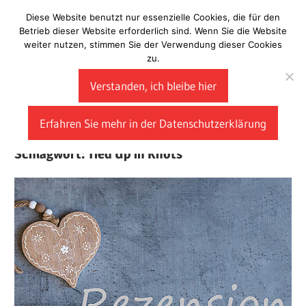
Zum
Diese Website benutzt nur essenzielle Cookies, die für den
Laberladen
Inhalt
Betrieb dieser Website erforderlich sind. Wenn Sie die Website
weiter nutzen, stimmen Sie der Verwendung dieser Cookies
springen
zu.
Verstanden, ich bleibe hier
Erfahren Sie mehr in der Datenschutzerklärung
Schlagwort:
Tied Up in Knots