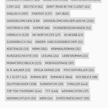
COSY
(22)
DEUTSCH
(61)
DON'T READ IN THE CLOSET
(41)
ENGLISCH
(397)
FANTASY
(137)
GAY
(820)
GÄNSEBLÜMCHEN
(199)
GÄNSEBLÜMCHEN DER WOCHE
(220)
HISTORISCH
(99)
HUMOR
(66)
HUNDEBEGEGNUNGEN
(32)
HÖRBUCH
(119)
JAY NORTHCOTE
(27)
JO NESBØ
(23)
JUGENDBUCH
(34)
KINDER- UND JUGENDBÜCHER
(31)
KOSTENLOS
(33)
KRIMI
(361)
KRIMINALROMAN
(31)
KURZGESCHICHTE
(35)
LESUNG
(24)
LIEBESROMAN
(21)
MONATSRÜCKBLICK
(115)
MONTAGSFRAGE
(97)
N. R. WALKER
(23)
OFELIA GRÄND
(29)
PSYCHOTHRILLER
(52)
R. J. SCOTT
(42)
ROMAN
(87)
ROMANCE
(846)
RÜCKBLICK
(98)
SELFPUBLISHER
(358)
SUBVENTUR
(30)
THRILLER
(443)
TOP TEN THURSDAY
(144)
TTT
(146)
WEIHNACHTEN
(37)
WEIHNACHTLICH
(32)
WIEN
(24)
ZURÜCKGESCHAUT
(50)