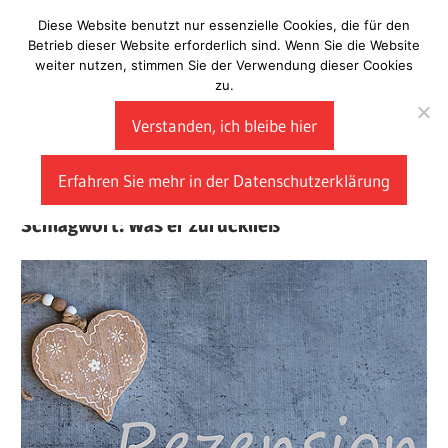
Zum
Diese Website benutzt nur essenzielle Cookies, die für den
Laberladen
Inhalt
Betrieb dieser Website erforderlich sind. Wenn Sie die Website
weiter nutzen, stimmen Sie der Verwendung dieser Cookies
springen
zu.
Verstanden, ich bleibe hier
Erfahren Sie mehr in der Datenschutzerklärung
Schlagwort:
Was er zurückließ