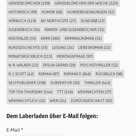
GÄNSEBLÜMCHEN
(199)
GÄNSEBLÜMCHEN DER WOCHE
(220)
HISTORISCH
(99)
HUMOR
(66)
HUNDEBEGEGNUNGEN
(32)
HÖRBUCH
(119)
JAY NORTHCOTE
(27)
JO NESBØ
(23)
JUGENDBUCH
(34)
KINDER- UND JUGENDBÜCHER
(31)
KOSTENLOS
(33)
KRIMI
(360)
KRIMINALROMAN
(31)
KURZGESCHICHTE
(35)
LESUNG
(24)
LIEBESROMAN
(21)
MONATSRÜCKBLICK
(115)
MONTAGSFRAGE
(97)
N. R. WALKER
(23)
OFELIA GRÄND
(29)
PSYCHOTHRILLER
(52)
R. J. SCOTT
(42)
ROMAN
(87)
ROMANCE
(846)
RÜCKBLICK
(98)
SELFPUBLISHER
(358)
SUBVENTUR
(30)
THRILLER
(443)
TOP TEN THURSDAY
(144)
TTT
(146)
WEIHNACHTEN
(37)
WEIHNACHTLICH
(32)
WIEN
(24)
ZURÜCKGESCHAUT
(50)
Dem Laberladen über E-Mail folgen:
E-Mail *