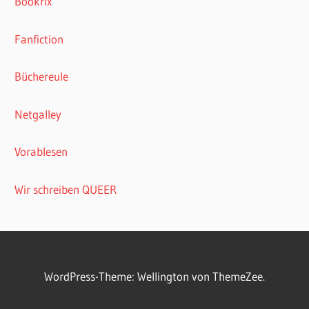
Bookrix
Fanfiction
Büchereule
Netgalley
Vorablesen
Wir schreiben QUEER
WordPress-Theme: Wellington von ThemeZee.