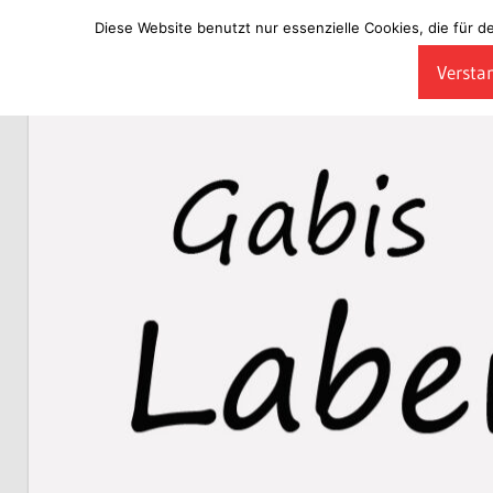
Diese Website benutzt nur essenzielle Cookies, die für d
Zum
Verstan
Inhalt
Laberladen
springen