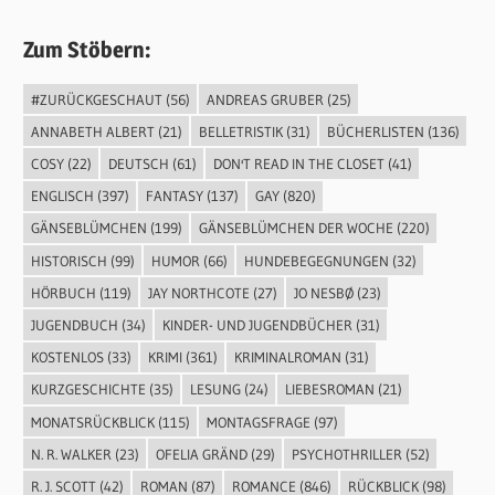
Zum Stöbern:
#ZURÜCKGESCHAUT
(56)
ANDREAS GRUBER
(25)
ANNABETH ALBERT
(21)
BELLETRISTIK
(31)
BÜCHERLISTEN
(136)
COSY
(22)
DEUTSCH
(61)
DON'T READ IN THE CLOSET
(41)
ENGLISCH
(397)
FANTASY
(137)
GAY
(820)
GÄNSEBLÜMCHEN
(199)
GÄNSEBLÜMCHEN DER WOCHE
(220)
HISTORISCH
(99)
HUMOR
(66)
HUNDEBEGEGNUNGEN
(32)
HÖRBUCH
(119)
JAY NORTHCOTE
(27)
JO NESBØ
(23)
JUGENDBUCH
(34)
KINDER- UND JUGENDBÜCHER
(31)
KOSTENLOS
(33)
KRIMI
(361)
KRIMINALROMAN
(31)
KURZGESCHICHTE
(35)
LESUNG
(24)
LIEBESROMAN
(21)
MONATSRÜCKBLICK
(115)
MONTAGSFRAGE
(97)
N. R. WALKER
(23)
OFELIA GRÄND
(29)
PSYCHOTHRILLER
(52)
R. J. SCOTT
(42)
ROMAN
(87)
ROMANCE
(846)
RÜCKBLICK
(98)