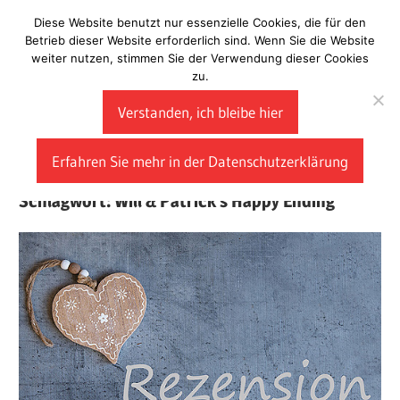
Zum
Diese Website benutzt nur essenzielle Cookies, die für den
Laberladen
Inhalt
Betrieb dieser Website erforderlich sind. Wenn Sie die Website
weiter nutzen, stimmen Sie der Verwendung dieser Cookies
springen
zu.
Verstanden, ich bleibe hier
Erfahren Sie mehr in der Datenschutzerklärung
Schlagwort:
Will & Patrick’s Happy Ending