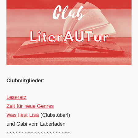
Clubmitglieder:
Leseratz
Zeit für neue Genres
Was liest Lisa
(Clubstüberl)
und Gabi vom Laberladen
~~~~~~~~~~~~~~~~~~~~~