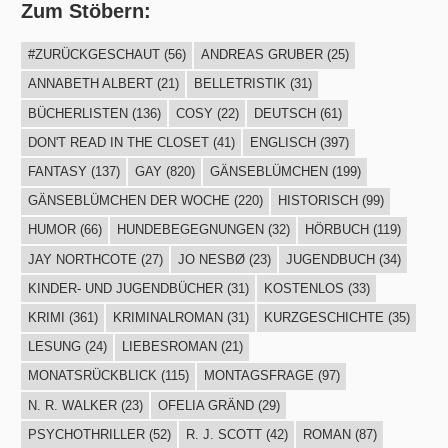
Zum Stöbern:
#ZURÜCKGESCHAUT
(56)
ANDREAS GRUBER
(25)
ANNABETH ALBERT
(21)
BELLETRISTIK
(31)
BÜCHERLISTEN
(136)
COSY
(22)
DEUTSCH
(61)
DON'T READ IN THE CLOSET
(41)
ENGLISCH
(397)
FANTASY
(137)
GAY
(820)
GÄNSEBLÜMCHEN
(199)
GÄNSEBLÜMCHEN DER WOCHE
(220)
HISTORISCH
(99)
HUMOR
(66)
HUNDEBEGEGNUNGEN
(32)
HÖRBUCH
(119)
JAY NORTHCOTE
(27)
JO NESBØ
(23)
JUGENDBUCH
(34)
KINDER- UND JUGENDBÜCHER
(31)
KOSTENLOS
(33)
KRIMI
(361)
KRIMINALROMAN
(31)
KURZGESCHICHTE
(35)
LESUNG
(24)
LIEBESROMAN
(21)
MONATSRÜCKBLICK
(115)
MONTAGSFRAGE
(97)
N. R. WALKER
(23)
OFELIA GRÄND
(29)
PSYCHOTHRILLER
(52)
R. J. SCOTT
(42)
ROMAN
(87)