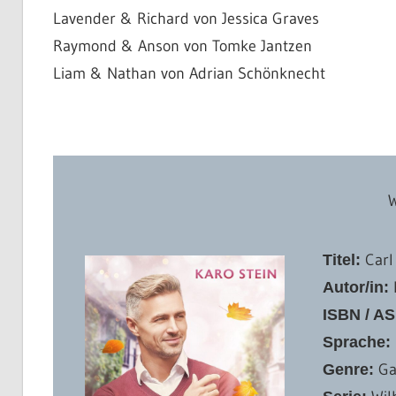
Lavender & Richard von Jessica Graves
Raymond & Anson von Tomke Jantzen
Liam & Nathan von Adrian Schönknecht
Carl
Titel:
Autor/in:
ISBN / AS
Sprache:
Ga
Genre: