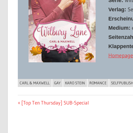
Wil
Serie:
Se
Verlag:
Erschein
Medium:
Seitenzah
Klappente
Homepage 
CARL & MAXWELL
GAY
KARO STEIN
ROMANCE
SELFPUBLIS
BUCHIGES
Beitragsnavigation
Vorheriger
[Top Ten Thursday] SUB-Special
Beitrag: