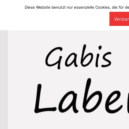
Diese Website benutzt nur essenzielle Cookies, die für d
Zum
Verstan
Inhalt
Laberladen
springen