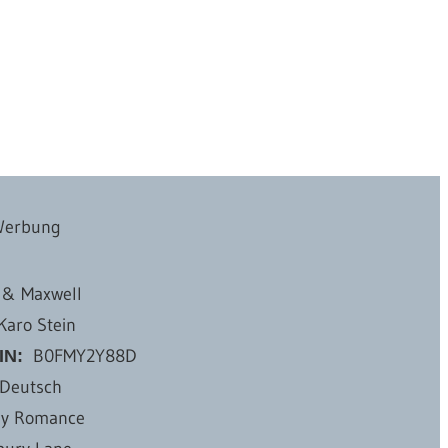
Werbung
 & Maxwell
Karo Stein
‎ B0FMY2Y88D
IN:
Deutsch
y Romance