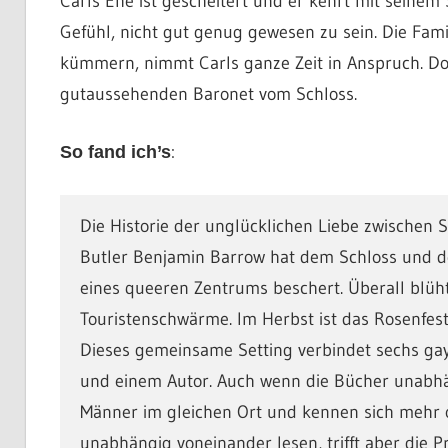
Carls Ehe ist gescheitert und er kehrt mit seinem
Gefühl, nicht gut genug gewesen zu sein. Die Fami
kümmern, nimmt Carls ganze Zeit in Anspruch. D
gutaussehenden Baronet vom Schloss.
:
So fand ich’s
Die Historie der unglücklichen Liebe zwischen 
Butler Benjamin Barrow hat dem Schloss und d
eines queeren Zentrums beschert. Überall blüh
Touristenschwärme. Im Herbst ist das Rosenfest 
Dieses gemeinsame Setting verbindet sechs ga
und einem Autor. Auch wenn die Bücher unabhän
Männer im gleichen Ort und kennen sich mehr 
unabhängig voneinander lesen, trifft aber die 