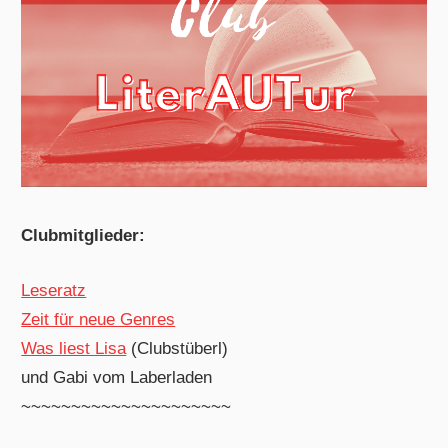
Clubmitglieder:
Leseratz
Zeit für neue Genres
Was liest Lisa
(Clubstüberl)
und Gabi vom Laberladen
~~~~~~~~~~~~~~~~~~~~~