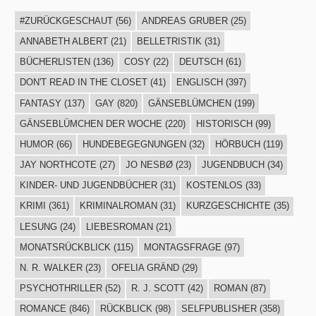
#ZURÜCKGESCHAUT
(56)
ANDREAS GRUBER
(25)
ANNABETH ALBERT
(21)
BELLETRISTIK
(31)
BÜCHERLISTEN
(136)
COSY
(22)
DEUTSCH
(61)
DON'T READ IN THE CLOSET
(41)
ENGLISCH
(397)
FANTASY
(137)
GAY
(820)
GÄNSEBLÜMCHEN
(199)
GÄNSEBLÜMCHEN DER WOCHE
(220)
HISTORISCH
(99)
HUMOR
(66)
HUNDEBEGEGNUNGEN
(32)
HÖRBUCH
(119)
JAY NORTHCOTE
(27)
JO NESBØ
(23)
JUGENDBUCH
(34)
KINDER- UND JUGENDBÜCHER
(31)
KOSTENLOS
(33)
KRIMI
(361)
KRIMINALROMAN
(31)
KURZGESCHICHTE
(35)
LESUNG
(24)
LIEBESROMAN
(21)
MONATSRÜCKBLICK
(115)
MONTAGSFRAGE
(97)
N. R. WALKER
(23)
OFELIA GRÄND
(29)
PSYCHOTHRILLER
(52)
R. J. SCOTT
(42)
ROMAN
(87)
ROMANCE
(846)
RÜCKBLICK
(98)
SELFPUBLISHER
(358)