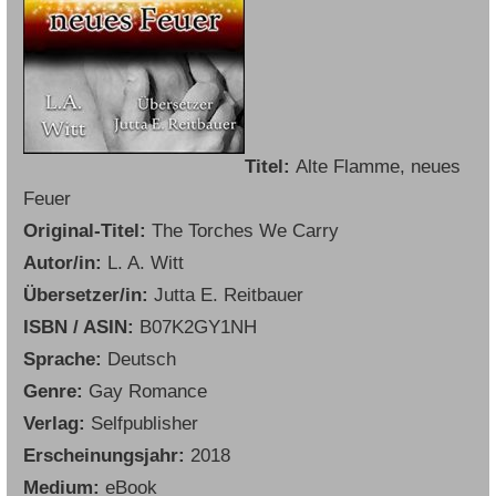
Titel:
Alte Flamme, neues
Feuer
Original-Titel:
The Torches We Carry
Autor/in:
L. A. Witt
Übersetzer/in:
Jutta E. Reitbauer
ISBN / ASIN:
B07K2GY1NH
Sprache:
Deutsch
Genre:
Gay Romance
Verlag:
Selfpublisher
Erscheinungsjahr:
2018
Medium:
eBook