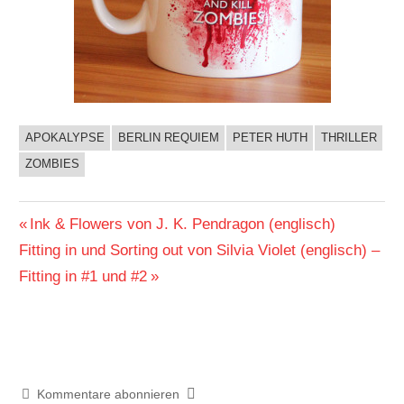
APOKALYPSE
BERLIN REQUIEM
PETER HUTH
THRILLER
BUCHIGES
ZOMBIES
Beitragsnavigation
Vorheriger
Ink & Flowers von J. K. Pendragon (englisch)
Nächster
Beitrag:
Fitting in und Sorting out von Silvia Violet (englisch) –
Beitrag:
Fitting in #1 und #2
Kommentare abonnieren