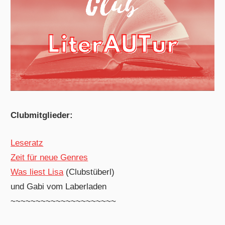
Clubmitglieder:
Leseratz
Zeit für neue Genres
Was liest Lisa
(Clubstüberl)
und Gabi vom Laberladen
~~~~~~~~~~~~~~~~~~~~~