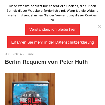
Zum
Diese Website benutzt nur essenzielle Cookies, die für den
Laberladen
Inhalt
Betrieb dieser Website erforderlich sind. Wenn Sie die Website
weiter nutzen, stimmen Sie der Verwendung dieser Cookies
springen
zu.
Verstanden, ich bleibe hier
Erfahren Sie mehr in der Datenschutzerklärung
03/06/2014
Gabi
Berlin Requiem von Peter Huth