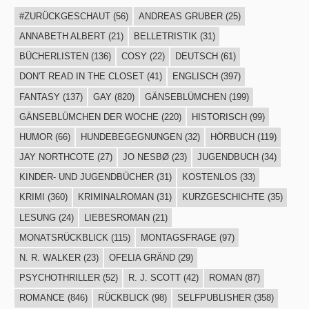
#ZURÜCKGESCHAUT
(56)
ANDREAS GRUBER
(25)
ANNABETH ALBERT
(21)
BELLETRISTIK
(31)
BÜCHERLISTEN
(136)
COSY
(22)
DEUTSCH
(61)
DON'T READ IN THE CLOSET
(41)
ENGLISCH
(397)
FANTASY
(137)
GAY
(820)
GÄNSEBLÜMCHEN
(199)
GÄNSEBLÜMCHEN DER WOCHE
(220)
HISTORISCH
(99)
HUMOR
(66)
HUNDEBEGEGNUNGEN
(32)
HÖRBUCH
(119)
JAY NORTHCOTE
(27)
JO NESBØ
(23)
JUGENDBUCH
(34)
KINDER- UND JUGENDBÜCHER
(31)
KOSTENLOS
(33)
KRIMI
(360)
KRIMINALROMAN
(31)
KURZGESCHICHTE
(35)
LESUNG
(24)
LIEBESROMAN
(21)
MONATSRÜCKBLICK
(115)
MONTAGSFRAGE
(97)
N. R. WALKER
(23)
OFELIA GRÄND
(29)
PSYCHOTHRILLER
(52)
R. J. SCOTT
(42)
ROMAN
(87)
ROMANCE
(846)
RÜCKBLICK
(98)
SELFPUBLISHER
(358)