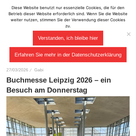
Zum
Diese Website benutzt nur essenzielle Cookies, die für den
Laberladen
Inhalt
Betrieb dieser Website erforderlich sind. Wenn Sie die Website
weiter nutzen, stimmen Sie der Verwendung dieser Cookies
springen
zu.
Verstanden, ich bleibe hier
Erfahren Sie mehr in der Datenschutzerklärung
27/03/2026
Gabi
Buchmesse Leipzig 2026 – ein
Besuch am Donnerstag