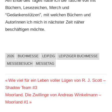
Am Ende des Tages hatte ich die Tasche voll mit
Büchern, Lesezeichen, Merch und
“Gedankenstützen”, mit welchen Büchern und
AutorInnen ich mich in nächster Zeit näher
beschäftigen möchte.
2026
BUCHMESSE
LEIPZIG
LEIPZIGER BUCHMESSE
BUCHIGES
MESSEBESUCH
MESSETAG
Beitragsnavigation
Vorheriger
Wie viel für ein Leben voller Lügen von R. J. Scott –
Beitrag:
Shadow Team #3
Nächster
Moorland. Die Zwillinge von Andreas Winkelmann –
Beitrag:
Moorland #1