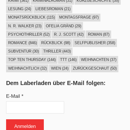
KRIMI
(361)
KRIMINALROMAN
(31)
KURZGESCHICHTE
(35)
LESUNG
(24)
LIEBESROMAN
(21)
MONATSRÜCKBLICK
(115)
MONTAGSFRAGE
(97)
N. R. WALKER
(23)
OFELIA GRÄND
(29)
PSYCHOTHRILLER
(52)
R. J. SCOTT
(42)
ROMAN
(87)
ROMANCE
(846)
RÜCKBLICK
(98)
SELFPUBLISHER
(358)
SUBVENTUR
(30)
THRILLER
(443)
TOP TEN THURSDAY
(144)
TTT
(146)
WEIHNACHTEN
(37)
WEIHNACHTLICH
(32)
WIEN
(24)
ZURÜCKGESCHAUT
(50)
Dem Laberladen über E-Mail folgen:
E-Mail *