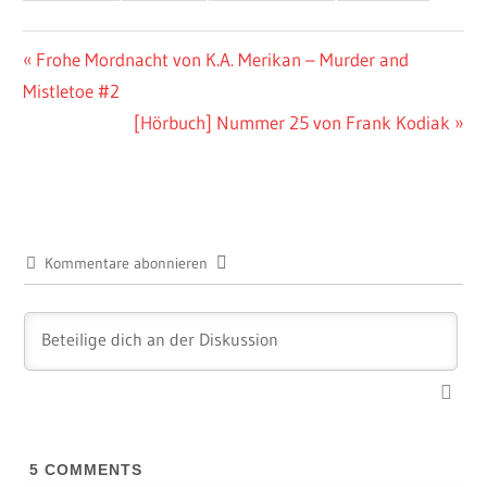
Beitragsnavigation
Vorheriger
Frohe Mordnacht von K.A. Merikan – Murder and
Beitrag:
Mistletoe #2
Nächster
[Hörbuch] Nummer 25 von Frank Kodiak
Beitrag:
Kommentare abonnieren
5
COMMENTS