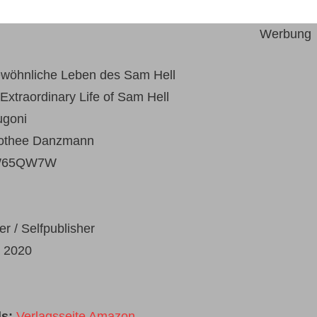
Werbung
wöhnliche Leben des Sam Hell
Extraordinary Life of Sam Hell
ugoni
othee Danzmann
W65QW7W
er / Selfpublisher
:
2020
s:
Verlagsseite Amazon