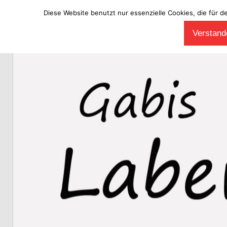
Diese Website benutzt nur essenzielle Cookies, die für d
Zum
Verstande
Inhalt
Laberladen
springen