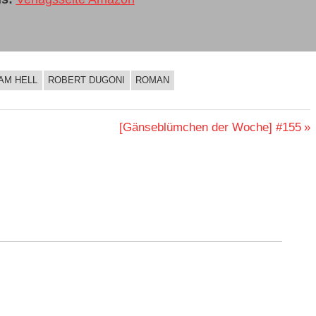
M HELL
ROBERT DUGONI
ROMAN
Nächster
[Gänseblümchen der Woche] #155
Beitrag: