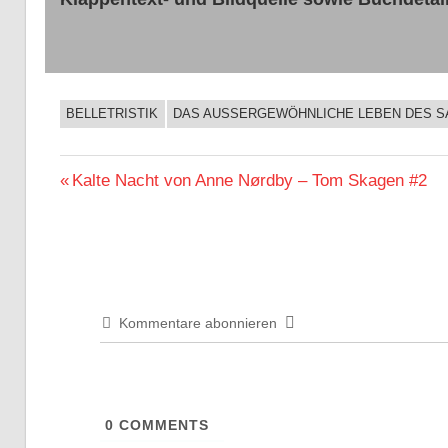
BELLETRISTIK
DAS AUSSERGEWÖHNLICHE LEBEN DES SA
BUCHIGES
Beitragsnavigation
Vorheriger
Kalte Nacht von Anne Nørdby – Tom Skagen #2
Beitrag:
Kommentare abonnieren
0
COMMENTS