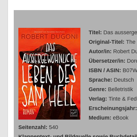
Titel:
Das ausserge
Original-Titel:
The 
Autor/in:
Robert D
Übersetzer/in:
Dor
ISBN / ASIN:
B07
Sprache:
Deutsch
Genre:
Belletristik
Verlag:
Tinte & Fed
Erscheinungsjahr
Medium:
eBook
Seitenzahl:
540
Klappentext- und Bildquelle sowie Buchdetail