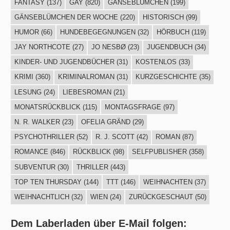
FANTASY
(137)
GAY
(820)
GÄNSEBLÜMCHEN
(199)
GÄNSEBLÜMCHEN DER WOCHE
(220)
HISTORISCH
(99)
HUMOR
(66)
HUNDEBEGEGNUNGEN
(32)
HÖRBUCH
(119)
JAY NORTHCOTE
(27)
JO NESBØ
(23)
JUGENDBUCH
(34)
KINDER- UND JUGENDBÜCHER
(31)
KOSTENLOS
(33)
KRIMI
(360)
KRIMINALROMAN
(31)
KURZGESCHICHTE
(35)
LESUNG
(24)
LIEBESROMAN
(21)
MONATSRÜCKBLICK
(115)
MONTAGSFRAGE
(97)
N. R. WALKER
(23)
OFELIA GRÄND
(29)
PSYCHOTHRILLER
(52)
R. J. SCOTT
(42)
ROMAN
(87)
ROMANCE
(846)
RÜCKBLICK
(98)
SELFPUBLISHER
(358)
SUBVENTUR
(30)
THRILLER
(443)
TOP TEN THURSDAY
(144)
TTT
(146)
WEIHNACHTEN
(37)
WEIHNACHTLICH
(32)
WIEN
(24)
ZURÜCKGESCHAUT
(50)
Dem Laberladen über E-Mail folgen: