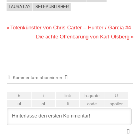
LAURA LAY
SELFPUBLISHER
Beitragsnavigation
Vorheriger
Totenkünstler von Chris Carter – Hunter / Garcia #4
Beitrag:
Nächster
Die achte Offenbarung von Karl Olsberg
Beitrag:
Kommentare abonnieren