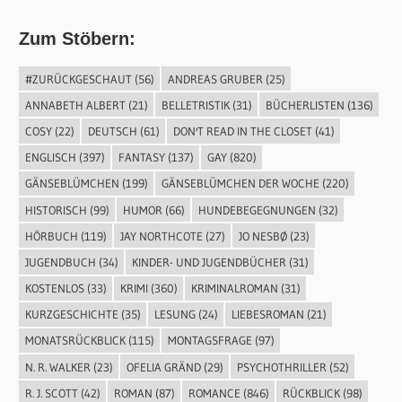
Zum Stöbern:
#ZURÜCKGESCHAUT
(56)
ANDREAS GRUBER
(25)
ANNABETH ALBERT
(21)
BELLETRISTIK
(31)
BÜCHERLISTEN
(136)
COSY
(22)
DEUTSCH
(61)
DON'T READ IN THE CLOSET
(41)
ENGLISCH
(397)
FANTASY
(137)
GAY
(820)
GÄNSEBLÜMCHEN
(199)
GÄNSEBLÜMCHEN DER WOCHE
(220)
HISTORISCH
(99)
HUMOR
(66)
HUNDEBEGEGNUNGEN
(32)
HÖRBUCH
(119)
JAY NORTHCOTE
(27)
JO NESBØ
(23)
JUGENDBUCH
(34)
KINDER- UND JUGENDBÜCHER
(31)
KOSTENLOS
(33)
KRIMI
(360)
KRIMINALROMAN
(31)
KURZGESCHICHTE
(35)
LESUNG
(24)
LIEBESROMAN
(21)
MONATSRÜCKBLICK
(115)
MONTAGSFRAGE
(97)
N. R. WALKER
(23)
OFELIA GRÄND
(29)
PSYCHOTHRILLER
(52)
R. J. SCOTT
(42)
ROMAN
(87)
ROMANCE
(846)
RÜCKBLICK
(98)