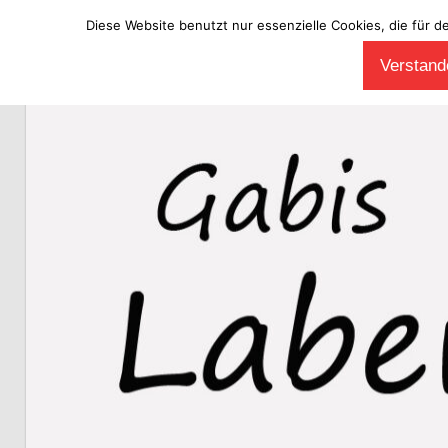
Diese Website benutzt nur essenzielle Cookies, die für d
Zum
Verstande
Inhalt
Laberladen
springen