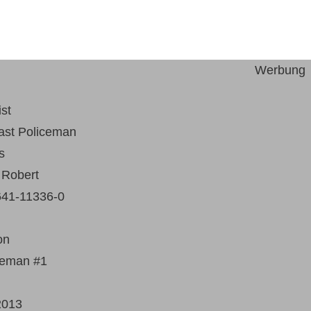
Werbung
ist
ast Policeman
s
 Robert
641-11336-0
on
ceman #1
2013