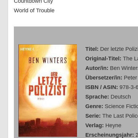
Countdown City
World of Trouble
Titel:
Der letzte Poliz
Original-Titel:
The L
Autor/in:
Ben Winter
Übersetzer/in:
Peter
ISBN / ASIN:
978-3-
Sprache:
Deutsch
Genre:
Science Ficti
Serie:
The Last Poli
Verlag:
Heyne
Erscheinungsjahr: