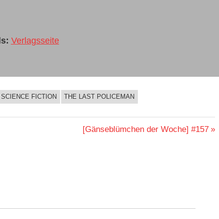
s:
Verlagsseite
SCIENCE FICTION
THE LAST POLICEMAN
Nächster
[Gänseblümchen der Woche] #157
Beitrag: