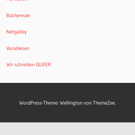
Büchereule
Netgalley
Vorablesen
Wir schreiben QUEER
WordPress-Theme: Wellington von ThemeZee.