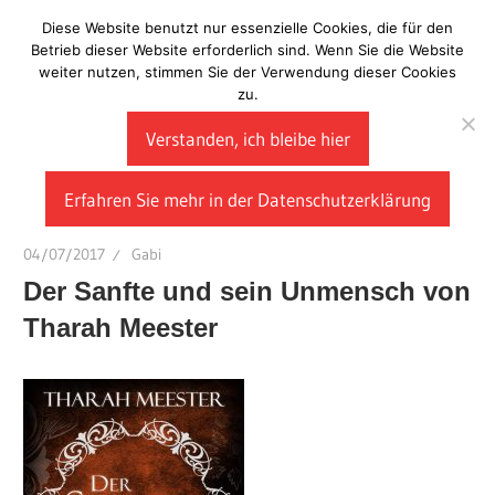
Zum
Diese Website benutzt nur essenzielle Cookies, die für den
Laberladen
Inhalt
Betrieb dieser Website erforderlich sind. Wenn Sie die Website
weiter nutzen, stimmen Sie der Verwendung dieser Cookies
springen
zu.
Verstanden, ich bleibe hier
Erfahren Sie mehr in der Datenschutzerklärung
04/07/2017
Gabi
Der Sanfte und sein Unmensch von
Tharah Meester