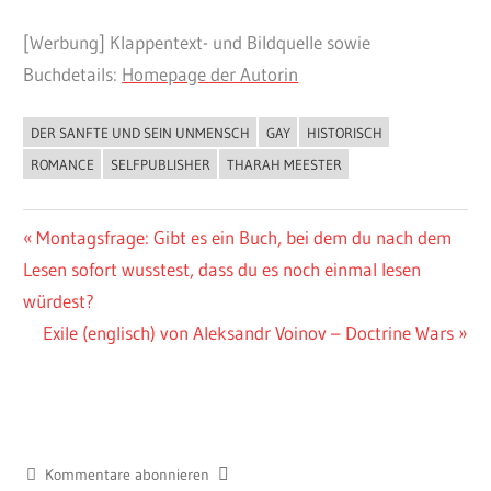
[Werbung] Klappentext- und Bildquelle sowie
Buchdetails:
Homepage der Autorin
DER SANFTE UND SEIN UNMENSCH
GAY
HISTORISCH
BUCHIGES
ROMANCE
SELFPUBLISHER
THARAH MEESTER
Beitragsnavigation
Vorheriger
Montagsfrage: Gibt es ein Buch, bei dem du nach dem
Beitrag:
Lesen sofort wusstest, dass du es noch einmal lesen
würdest?
Nächster
Exile (englisch) von Aleksandr Voinov – Doctrine Wars
Beitrag:
Kommentare abonnieren