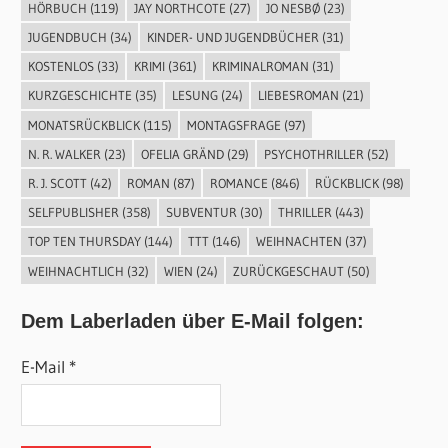
HÖRBUCH
(119)
JAY NORTHCOTE
(27)
JO NESBØ
(23)
JUGENDBUCH
(34)
KINDER- UND JUGENDBÜCHER
(31)
KOSTENLOS
(33)
KRIMI
(361)
KRIMINALROMAN
(31)
KURZGESCHICHTE
(35)
LESUNG
(24)
LIEBESROMAN
(21)
MONATSRÜCKBLICK
(115)
MONTAGSFRAGE
(97)
N. R. WALKER
(23)
OFELIA GRÄND
(29)
PSYCHOTHRILLER
(52)
R. J. SCOTT
(42)
ROMAN
(87)
ROMANCE
(846)
RÜCKBLICK
(98)
SELFPUBLISHER
(358)
SUBVENTUR
(30)
THRILLER
(443)
TOP TEN THURSDAY
(144)
TTT
(146)
WEIHNACHTEN
(37)
WEIHNACHTLICH
(32)
WIEN
(24)
ZURÜCKGESCHAUT
(50)
Dem Laberladen über E-Mail folgen:
E-Mail *