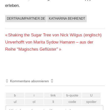
erleben.
DERTRAUMPARTNER.DE
KATHARINA BEHRENDT
BUCHIGES
Beitragsnavigation
Vorheriger
Shaking the Sugar Tree von Nick Wilgus (englisch)
Nächster
Beitrag:
Unverhofft von Marita Sydow Hamann – aus der
Beitrag:
Reihe “Magisches Geflüster”
Kommentare abonnieren