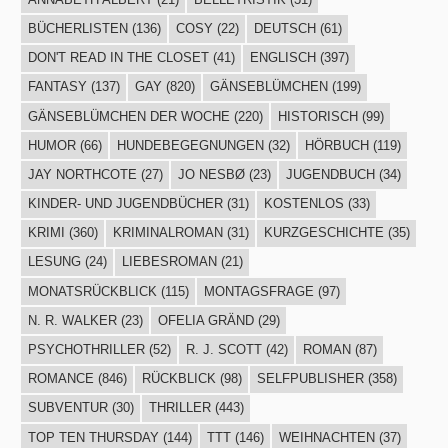
BÜCHERLISTEN
(136)
COSY
(22)
DEUTSCH
(61)
DON'T READ IN THE CLOSET
(41)
ENGLISCH
(397)
FANTASY
(137)
GAY
(820)
GÄNSEBLÜMCHEN
(199)
GÄNSEBLÜMCHEN DER WOCHE
(220)
HISTORISCH
(99)
HUMOR
(66)
HUNDEBEGEGNUNGEN
(32)
HÖRBUCH
(119)
JAY NORTHCOTE
(27)
JO NESBØ
(23)
JUGENDBUCH
(34)
KINDER- UND JUGENDBÜCHER
(31)
KOSTENLOS
(33)
KRIMI
(360)
KRIMINALROMAN
(31)
KURZGESCHICHTE
(35)
LESUNG
(24)
LIEBESROMAN
(21)
MONATSRÜCKBLICK
(115)
MONTAGSFRAGE
(97)
N. R. WALKER
(23)
OFELIA GRÄND
(29)
PSYCHOTHRILLER
(52)
R. J. SCOTT
(42)
ROMAN
(87)
ROMANCE
(846)
RÜCKBLICK
(98)
SELFPUBLISHER
(358)
SUBVENTUR
(30)
THRILLER
(443)
TOP TEN THURSDAY
(144)
TTT
(146)
WEIHNACHTEN
(37)