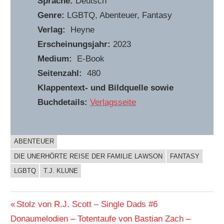
Sprache:
Deutsch
Genre:
LGBTQ, Abenteuer, Fantasy
Verlag:
Heyne
Erscheinungsjahr:
2023
Medium:
E-Book
Seitenzahl:
480
Klappentext- und Bildquelle sowie
Buchdetails:
Verlagsseite
ABENTEUER
BUCHIGES
DIE UNERHÖRTE REISE DER FAMILIE LAWSON
FANTASY
LGBTQ
T.J. KLUNE
Beitragsnavigation
Vorheriger
Stolz von R.J. Scott – Single Dads #6
Nächster
Beitrag:
Donaumelodien – Totentaufe von Bastian Zach –