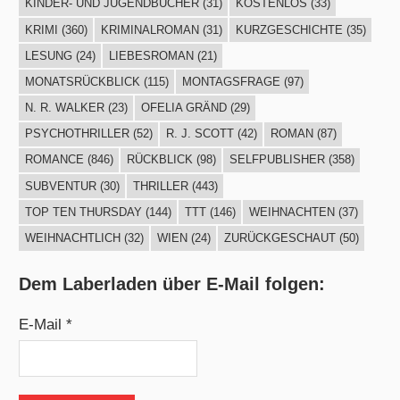
KINDER- UND JUGENDBÜCHER
(31)
KOSTENLOS
(33)
KRIMI
(360)
KRIMINALROMAN
(31)
KURZGESCHICHTE
(35)
LESUNG
(24)
LIEBESROMAN
(21)
MONATSRÜCKBLICK
(115)
MONTAGSFRAGE
(97)
N. R. WALKER
(23)
OFELIA GRÄND
(29)
PSYCHOTHRILLER
(52)
R. J. SCOTT
(42)
ROMAN
(87)
ROMANCE
(846)
RÜCKBLICK
(98)
SELFPUBLISHER
(358)
SUBVENTUR
(30)
THRILLER
(443)
TOP TEN THURSDAY
(144)
TTT
(146)
WEIHNACHTEN
(37)
WEIHNACHTLICH
(32)
WIEN
(24)
ZURÜCKGESCHAUT
(50)
Dem Laberladen über E-Mail folgen:
E-Mail *