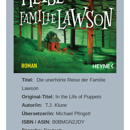
Titel:
Die unerhörte Reise der Familie
Lawson
Original-Titel:
In the Life of Puppets
Autor/in:
T.J. Klune
Übersetzer/in:
Michael Pfingstl
ISBN / ASIN:
B0BMGN2JDY