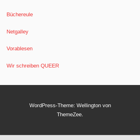
Büchereule
Netgalley
Vorablesen
Wir schreiben QUEER
WordPress-Theme: Wellington von
ThemeZee.